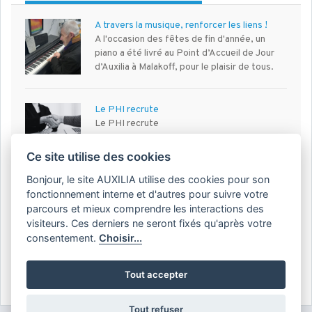
A travers la musique, renforcer les liens !
A l'occasion des fêtes de fin d'année, un
piano a été livré au Point d’Accueil de Jour
d’Auxilia à Malakoff, pour le plaisir de tous.
Le PHI recrute
Le PHI recrute
Ce site utilise des cookies
Bonjour, le site AUXILIA utilise des cookies pour son
9 métiers pour accompagner les personnes
fonctionnement interne et d'autres pour suivre votre
précaires
parcours et mieux comprendre les interactions des
Vous souhaitez travailler en tant que salarié
visiteurs. Ces derniers ne seront fixés qu'après votre
au service des personnes en situation de
consentement.
Choisir...
vulnérabilité ? Voici 9 métiers passionnants
que vous pourriez exercer
Tout accepter
Tout refuser