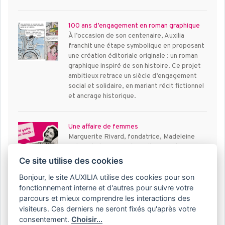
100 ans d’engagement en roman graphique
À l’occasion de son centenaire, Auxilia
franchit une étape symbolique en proposant
une création éditoriale originale : un roman
graphique inspiré de son histoire. Ce projet
ambitieux retrace un siècle d’engagement
social et solidaire, en mariant récit fictionnel
et ancrage historique.
Une affaire de femmes
Marguerite Rivard, fondatrice, Madeleine
Lebecel et Marguerite Pellecier, vite
devenues ses comparses, n’avaient pas 30
Ce site utilise des cookies
ans lorsqu’elles ont créé Auxilia. Sur une idée
Bonjour, le site AUXILIA utilise des cookies pour son
simple : sortir de l’isolement celles et ceux
que la maladie a mis à l’écart de la société.
fonctionnement interne et d'autres pour suivre votre
Le lien épistolaire initié par Marguerite
parcours et mieux comprendre les interactions des
Rivard, se transforme très vite en porteur de
visiteurs. Ces derniers ne seront fixés qu'après votre
savoirs. Des cours par correspondance qui,
consentement.
Choisir...