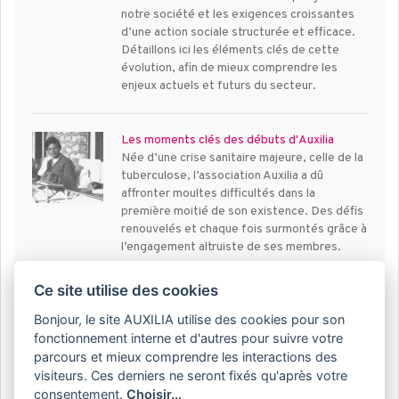
notre société et les exigences croissantes
d’une action sociale structurée et efficace.
Détaillons ici les éléments clés de cette
évolution, afin de mieux comprendre les
enjeux actuels et futurs du secteur.
Les moments clés des débuts d'Auxilia
Née d’une crise sanitaire majeure, celle de la
tuberculose, l’association Auxilia a dû
affronter moultes difficultés dans la
première moitié de son existence. Des défis
renouvelés et chaque fois surmontés grâce à
l’engagement altruiste de ses membres.
Ce site utilise des cookies
100 ans d’engagement en roman graphique
Bonjour, le site AUXILIA utilise des cookies pour son
À l’occasion de son centenaire, Auxilia
franchit une étape symbolique en proposant
fonctionnement interne et d'autres pour suivre votre
une création éditoriale originale : un roman
parcours et mieux comprendre les interactions des
graphique inspiré de son histoire. Ce projet
visiteurs. Ces derniers ne seront fixés qu'après votre
ambitieux retrace un siècle d’engagement
consentement.
Choisir...