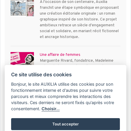
À l’occasion de son centenaire, Auxilia
franchit une étape symbolique en proposant
une création éditoriale originale : un roman
graphique inspiré de son histoire. Ce projet
ambitieux retrace un siècle d’engagement
social et solidaire, en mariant récit fictionnel
et ancrage historique.
Une affaire de femmes
Marguerite Rivard, fondatrice, Madeleine
Lebecel et Marguerite Pellecier, vite
devenues ses comparses, n’avaient pas 30
Ce site utilise des cookies
ans lorsqu’elles ont créé Auxilia. Sur une idée
Bonjour, le site AUXILIA utilise des cookies pour son
simple : sortir de l’isolement celles et ceux
que la maladie a mis à l’écart de la société.
fonctionnement interne et d'autres pour suivre votre
Le lien épistolaire initié par Marguerite
parcours et mieux comprendre les interactions des
Rivard, se transforme très vite en porteur de
visiteurs. Ces derniers ne seront fixés qu'après votre
savoirs. Des cours par correspondance qui,
consentement.
Choisir...
en plus du si précieux lien social, offrent des
perspectives aux malades isolés.
Tout accepter