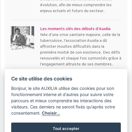
évolution, afin de mieux comprendre les
enjeux actuels et futurs du secteur.
Les moments clés des débuts d'Auxilia
Née d’une crise sanitaire majeure, celle de la
tuberculose, l’association Auxilia a dû
affronter moultes difficultés dans la
première moitié de son existence. Des défis
renouvelés et chaque fois surmontés grâce à
l’engagement altruiste de ses membres.
Ce site utilise des cookies
100 ans d’engagement en roman graphique
Bonjour, le site AUXILIA utilise des cookies pour son
À l’occasion de son centenaire, Auxilia
franchit une étape symbolique en proposant
fonctionnement interne et d'autres pour suivre votre
une création éditoriale originale : un roman
parcours et mieux comprendre les interactions des
graphique inspiré de son histoire. Ce projet
visiteurs. Ces derniers ne seront fixés qu'après votre
ambitieux retrace un siècle d’engagement
consentement.
Choisir...
social et solidaire, en mariant récit fictionnel
et ancrage historique.
Tout accepter